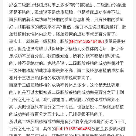
那么二级胚胎移植成功率是多少?我们都知道，二级胚胎的质量
还是不错的，虽然说不是优质胚胎，但是着床成功率并不低。
而胚胎的着床成功率与胚胎的质量息息相关，只有胚胎的质量
好，胚胎着床的成功率才高?当然，这并不是说胚胎质量好，胚
胎移植到女性体内之后，胚胎着床的成功率就是百分百了。
事实上，就算是一级胚胎，胚胎
(tel:19136249486)
质量是最好
的，但是也没有谁可以保证胚胎移植到女性体内之后，胚胎着
床成功率是百分百。我们要知道，所有的概率都是相对来说
的，并不是绝对的。也就是说，二级胚胎移植的成功率相对于
一级胚胎移植的成功率来说并不高，而二级胚胎移植的成功率
相对于三级胚胎移植的成功率来说就算高了。
而至于二级胚胎移植的成功率具体是多少，这个是无法确定
的，但是可以大概知道二级胚胎移植的成功率是百分之五十到
百分之七十之间。我们都知道，试管婴儿的整体成功率并不
高，大概也就只有百分之二十而已。也就是说，二级胚胎移植
的成功率能有百分之五十以上，已经是很不错的了。
所以说二级胚胎移植成功率是多少?答案是大概是百分之五十到
百分之七十之间，具体的
(tel:19136249486)
数值是多少就不能
确定了。我们要知道，胚胎移植的成功率是受胚胎质量的影响