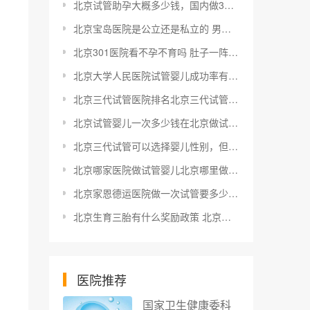
北京试管助孕大概多少钱，国内做3代辅助生殖的费用明细
北京宝岛医院是公立还是私立的 男宝女宝都是宝，顺产剖产都是产
北京301医院看不孕不育吗 肚子一阵一阵的痛，没破水没见红，这种痛能忍受，没规律
北京大学人民医院试管婴儿成功率有多高？能达到60%左右吗？
北京三代试管医院排名北京三代试管选性别费用、成功率一览，附试管医生推荐
北京试管婴儿一次多少钱在北京做试管大概花多少钱啊？一次试管会很贵吗？
北京三代试管可以选择婴儿性别，但不能保证完全成功
北京哪家医院做试管婴儿北京哪里做试管婴儿好一些？老专家给你推荐
北京家恩德运医院做一次试管要多少钱 试管婴儿费用跟什么有关？
北京生育三胎有什么奖励政策 北京三胎生育补贴政策最新消息
医院推荐
国家卫生健康委科