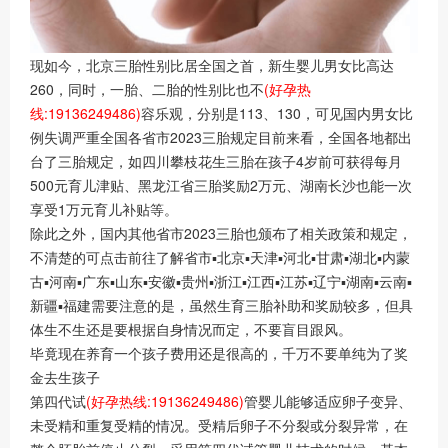
现如今，北京三胎性别比居全国之首，新生婴儿男女比高达
260，同时，一胎、二胎的性别比也不
(好孕热
线:19136249486)
容乐观，分别是113、130，可见国内男女比
例失调严重全国各省市2023三胎规定目前来看，全国各地都出
台了三胎规定，如四川攀枝花生三胎在孩子4岁前可获得每月
500元育儿津贴、黑龙江省三胎奖励2万元、湖南长沙也能一次
享受1万元育儿补贴等。
除此之外，国内其他省市2023三胎也颁布了相关政策和规定，
不清楚的可点击前往了解省市▪北京▪天津▪河北▪甘肃▪湖北▪内蒙
古▪河南▪广东▪山东▪安徽▪贵州▪浙江▪江西▪江苏▪辽宁▪湖南▪云南▪
新疆▪福建需要注意的是，虽然生育三胎补助和奖励较多，但具
体生不生还是要根据自身情况而定，不要盲目跟风。
毕竟现在养育一个孩子费用还是很高的，千万不要单纯为了奖
金去生孩子
第四代试
(好孕热线:19136249486)
管婴儿能够适应卵子变异、
未受精和重复受精的情况。受精后卵子不分裂或分裂异常，在