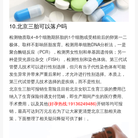
10.北京三胎可以落户吗
检测物质取4~8个细胞期胚胎的1个细胞或受精前后的卵第一二
极体。取样不影响胚胎发育。检测用单细胞DNA分析法，一是
聚合酶链反应（PCR），检测男女性别和单基因遗传病；另一
种是荧光原位杂交（FISH），检测性别和染色体病。第三代试
管婴儿技术可以进行性别选择，但只有当子代性染色体有可能
发生异常并带来严重后果时，才允许进行性别选择。本质上，
第三代试管婴儿技术选择的是疾病，而不是性别。
北京生三胎可报销生育险且目前北京女职工生育三孩的费用已
纳入了生育保险待遇支付范畴，即生产期间产生的医疗费用、
手术费用，以及其他
(好孕热线:19136249486)
开销等均可报
销，最高可达到万元左右为了让大家更清楚北京三胎相关政
策，下面整理了相关疑问释疑可供了解：。