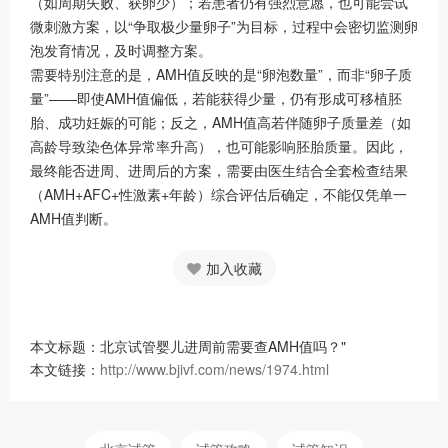
（如周期失败、获卵少）；若患者仍有强烈意愿，也可能尝试
微刺激方案，以
“
争取极少量卵子
”
为目标，过程中会密切监测卵
泡发育情况，及时调整方案。
需要特别注意的是，
AMH
值反映的是
“
卵泡数量
”
，而非
“
卵子质
量
”——
即使
AMH
值偏低，若能获得少量，仍有形成可移植胚
胎、成功妊娠的可能；反之，
AMH
值高若伴随卵子质量差（如
高龄导致染色体异常率升高），也可能影响胚胎质量。因此，
最终能否进周、进周后的方案，需要由医生结合全套检查结果
（
AMH+AFC+
性激素
+
年龄）综合评估后确定，不能仅凭单一
AMH
值判断。
加入收藏
本文标题：北京试管婴儿进周前需要查AMH值吗？"
本文链接：
http://www.bjivf.com/news/1974.html