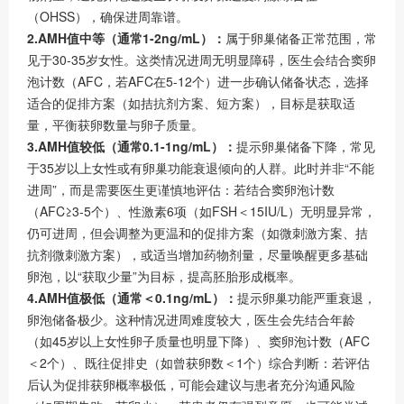
（
OHSS
），确保进周靠谱。
2.
AMH
值中等（通常
1-2ng/mL
）：
属于卵巢储备正常范围，常
见于
30-35
岁女性。这类情况进周无明显障碍，医生会结合窦卵
泡计数（
AFC
，若
AFC
在
5-12
个）进一步确认储备状态，选择
适合的促排方案（如拮抗剂方案、短方案），目标是获取适
量，平衡获卵数量与卵子质量。
3.
AMH
值较低（通常
0.1-1ng/mL
）：
提示卵巢储备下降，常见
于
35
岁以上女性或有卵巢功能衰退倾向的人群。此时并非
“
不能
进周
”
，而是需要医生更谨慎地评估：若结合窦卵泡计数
（
AFC≥3-5
个）、性激素
6
项（如
FSH
＜
15IU/L
）无明显异常，
仍可进周，但会调整为更温和的促排方案（如微刺激方案、拮
抗剂微刺激方案），或适当增加药物剂量，尽量唤醒更多基础
卵泡，以
“
获取少量
”
为目标，提高胚胎形成概率。
4.
AMH
值极低（通常＜
0.1ng/mL
）：
提示卵巢功能严重衰退，
卵泡储备极少。这种情况进周难度较大，医生会先结合年龄
（如
45
岁以上女性卵子质量也明显下降）、窦卵泡计数（
AFC
＜
2
个）、既往促排史（如曾获卵数＜
1
个）综合判断：若评估
后认为促排获卵概率极低，可能会建议与患者充分沟通风险