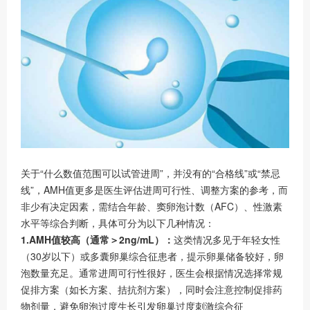
关于
“
什么数值范围可以试管进周
”
，并没有的
“
合格线
”
或
“
禁忌
线
”
，
AMH
值更多是医生评估进周可行性、调整方案的参考，而
非少有决定因素，需结合年龄、窦卵泡计数（
AFC
）、性激素
水平等综合判断，具体可分为以下几种情况：
1.
AMH
值较高（通常＞
2ng/mL
）：
这类情况多见于年轻女性
（
30
岁以下）或多囊卵巢综合征患者，提示卵巢储备较好，卵
泡数量充足。通常进周可行性很好，医生会根据情况选择常规
促排方案（如长方案、拮抗剂方案），同时会注意控制促排药
物剂量，避免卵泡过度生长引发卵巢过度刺激综合征